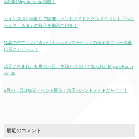
第33回Miyabi Festa開催！
カインズ浦和美園店で開催・ハンドメイドとグルメイベント「うら
ら☆フェスタ」の様子を動画で紹介！
猛暑の中でも大にぎわい！ららら♪マーケットの様子をニュース番
組風にアピール！
晴天に恵まれた初夏の一日、笑顔と出会いであふれたMiyabi Festa
vol.32
5月の土日は毎週イベント開催！埼玉のハンドメイドならここ！
最近のコメント