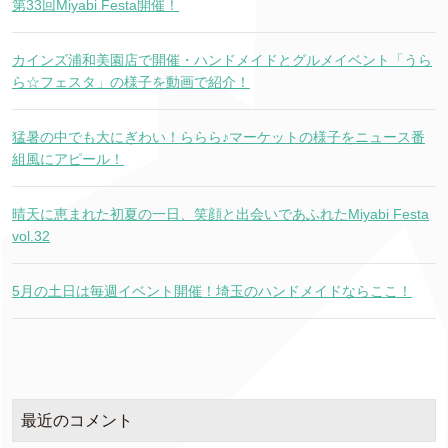
第33回Miyabi Festa開催！
カインズ浦和美園店で開催・ハンドメイドとグルメイベント「うら
ら☆フェスタ」の様子を動画で紹介！
猛暑の中でも大にぎわい！ららら♪マーケットの様子をニュース番
組風にアピール！
晴天に恵まれた初夏の一日、笑顔と出会いであふれたMiyabi Festa
vol.32
5月の土日は毎週イベント開催！埼玉のハンドメイドならここ！
最近のコメント