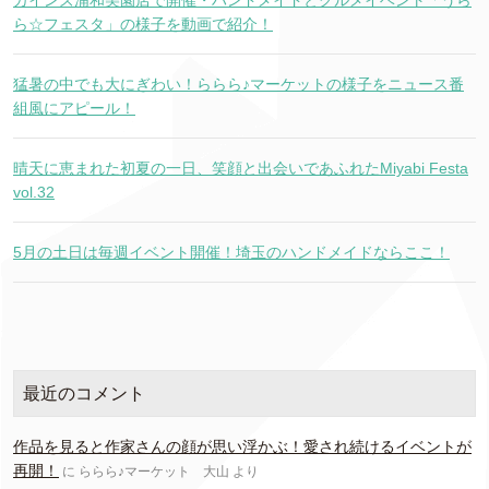
ら☆フェスタ」の様子を動画で紹介！
猛暑の中でも大にぎわい！ららら♪マーケットの様子をニュース番
組風にアピール！
晴天に恵まれた初夏の一日、笑顔と出会いであふれたMiyabi Festa
vol.32
5月の土日は毎週イベント開催！埼玉のハンドメイドならここ！
最近のコメント
作品を見ると作家さんの顔が思い浮かぶ！愛され続けるイベントが
再開！
に
ららら♪マーケット 大山
より