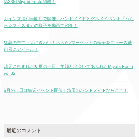
第33回Miyabi Festa開催！
カインズ浦和美園店で開催・ハンドメイドとグルメイベント「うら
ら☆フェスタ」の様子を動画で紹介！
猛暑の中でも大にぎわい！ららら♪マーケットの様子をニュース番
組風にアピール！
晴天に恵まれた初夏の一日、笑顔と出会いであふれたMiyabi Festa
vol.32
5月の土日は毎週イベント開催！埼玉のハンドメイドならここ！
最近のコメント