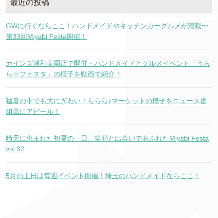
最近の投稿
GWに行くならここ！ハンドメイドやキッチンカーグルメが満載〜
第33回Miyabi Festa開催！
カインズ浦和美園店で開催・ハンドメイドとグルメイベント「うら
ら☆フェスタ」の様子を動画で紹介！
猛暑の中でも大にぎわい！ららら♪マーケットの様子をニュース番
組風にアピール！
晴天に恵まれた初夏の一日、笑顔と出会いであふれたMiyabi Festa
vol.32
5月の土日は毎週イベント開催！埼玉のハンドメイドならここ！