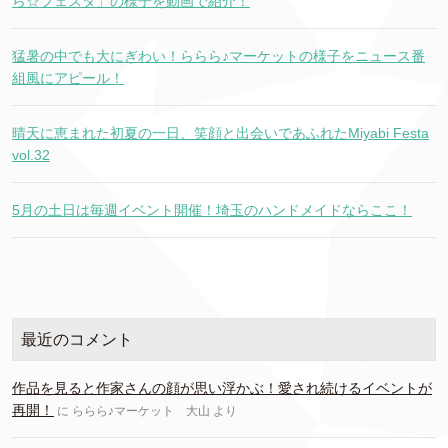
ら☆フェスタ」の様子を動画で紹介！
猛暑の中でも大にぎわい！ららら♪マーケットの様子をニュース番
組風にアピール！
晴天に恵まれた初夏の一日、笑顔と出会いであふれたMiyabi Festa
vol.32
5月の土日は毎週イベント開催！埼玉のハンドメイドならここ！
最近のコメント
作品を見ると作家さんの顔が思い浮かぶ！愛され続けるイベントが
再開！
に
ららら♪マーケット 大山
より