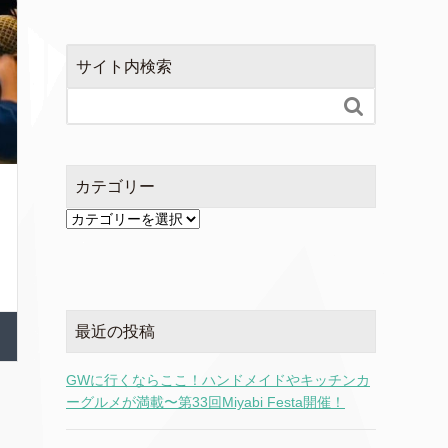
サイト内検索

カテゴリー
カ
テ
ゴ
リ
ー
最近の投稿
GWに行くならここ！ハンドメイドやキッチンカ
ーグルメが満載〜第33回Miyabi Festa開催！