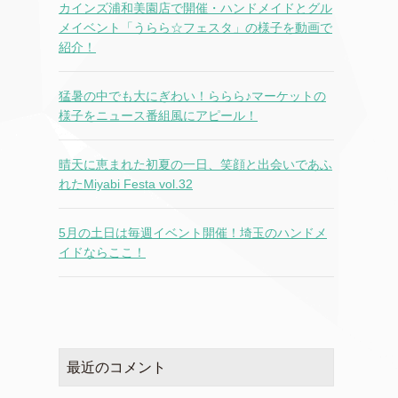
カインズ浦和美園店で開催・ハンドメイドとグル
メイベント「うらら☆フェスタ」の様子を動画で
紹介！
猛暑の中でも大にぎわい！ららら♪マーケットの
様子をニュース番組風にアピール！
晴天に恵まれた初夏の一日、笑顔と出会いであふ
れたMiyabi Festa vol.32
5月の土日は毎週イベント開催！埼玉のハンドメ
イドならここ！
最近のコメント