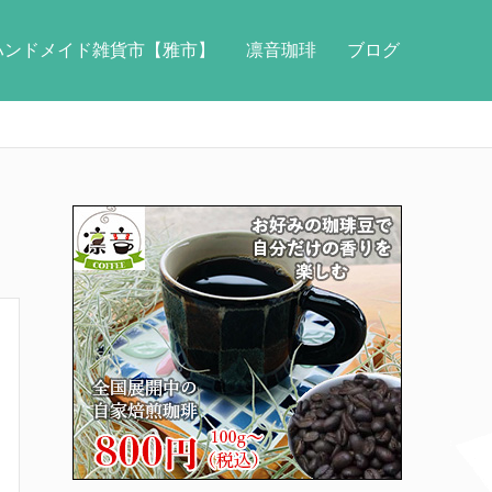
ハンドメイド雑貨市【雅市】
凛音珈琲
ブログ