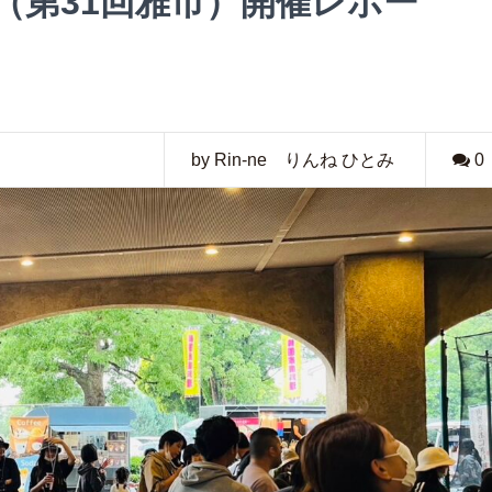
a &.（第31回雅市）開催レポー
by Rin-ne りんね ひとみ
0