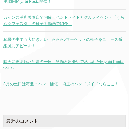
第33回Miyabi Festa開催！
カインズ浦和美園店で開催・ハンドメイドとグルメイベント「うら
ら☆フェスタ」の様子を動画で紹介！
猛暑の中でも大にぎわい！ららら♪マーケットの様子をニュース番
組風にアピール！
晴天に恵まれた初夏の一日、笑顔と出会いであふれたMiyabi Festa
vol.32
5月の土日は毎週イベント開催！埼玉のハンドメイドならここ！
最近のコメント