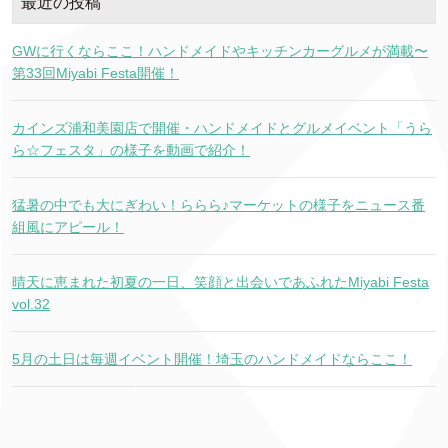
最近の投稿
GWに行くならここ！ハンドメイドやキッチンカーグルメが満載〜
第33回Miyabi Festa開催！
カインズ浦和美園店で開催・ハンドメイドとグルメイベント「うら
ら☆フェスタ」の様子を動画で紹介！
猛暑の中でも大にぎわい！ららら♪マーケットの様子をニュース番
組風にアピール！
晴天に恵まれた初夏の一日、笑顔と出会いであふれたMiyabi Festa
vol.32
5月の土日は毎週イベント開催！埼玉のハンドメイドならここ！