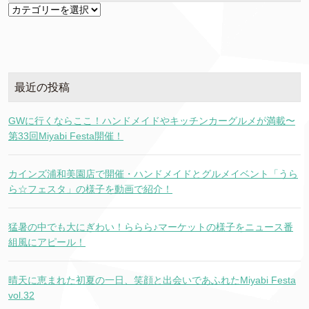
カ
テ
ゴ
リ
ー
最近の投稿
GWに行くならここ！ハンドメイドやキッチンカーグルメが満載〜
第33回Miyabi Festa開催！
カインズ浦和美園店で開催・ハンドメイドとグルメイベント「うら
ら☆フェスタ」の様子を動画で紹介！
猛暑の中でも大にぎわい！ららら♪マーケットの様子をニュース番
組風にアピール！
晴天に恵まれた初夏の一日、笑顔と出会いであふれたMiyabi Festa
vol.32