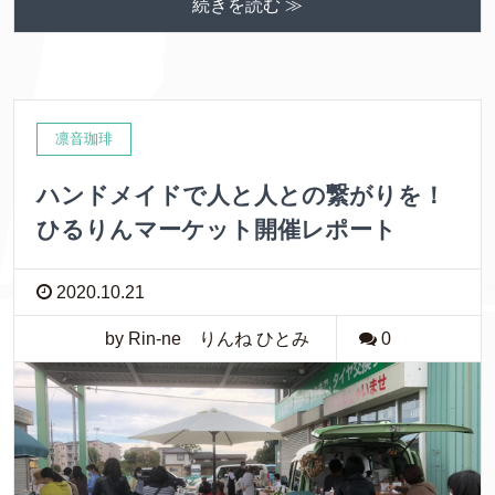
続きを読む ≫
凛音珈琲
ハンドメイドで人と人との繋がりを！
ひるりんマーケット開催レポート
2020.10.21
by Rin-ne りんね ひとみ
0