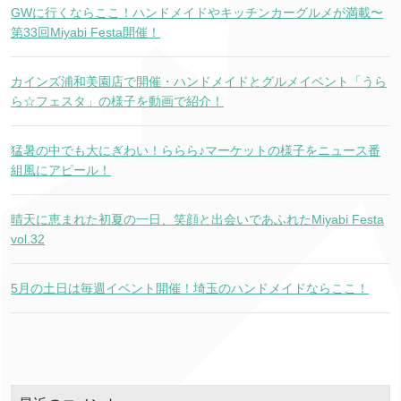
GWに行くならここ！ハンドメイドやキッチンカーグルメが満載〜
第33回Miyabi Festa開催！
カインズ浦和美園店で開催・ハンドメイドとグルメイベント「うら
ら☆フェスタ」の様子を動画で紹介！
猛暑の中でも大にぎわい！ららら♪マーケットの様子をニュース番
組風にアピール！
晴天に恵まれた初夏の一日、笑顔と出会いであふれたMiyabi Festa
vol.32
5月の土日は毎週イベント開催！埼玉のハンドメイドならここ！