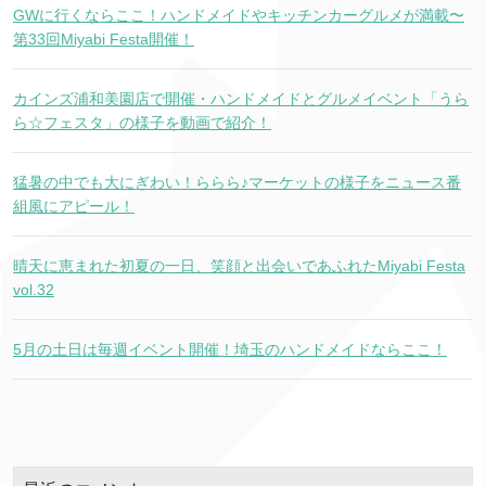
GWに行くならここ！ハンドメイドやキッチンカーグルメが満載〜
第33回Miyabi Festa開催！
カインズ浦和美園店で開催・ハンドメイドとグルメイベント「うら
ら☆フェスタ」の様子を動画で紹介！
猛暑の中でも大にぎわい！ららら♪マーケットの様子をニュース番
組風にアピール！
晴天に恵まれた初夏の一日、笑顔と出会いであふれたMiyabi Festa
vol.32
5月の土日は毎週イベント開催！埼玉のハンドメイドならここ！