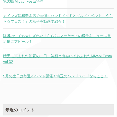
第33回Miyabi Festa開催！
カインズ浦和美園店で開催・ハンドメイドとグルメイベント「うら
ら☆フェスタ」の様子を動画で紹介！
猛暑の中でも大にぎわい！ららら♪マーケットの様子をニュース番
組風にアピール！
晴天に恵まれた初夏の一日、笑顔と出会いであふれたMiyabi Festa
vol.32
5月の土日は毎週イベント開催！埼玉のハンドメイドならここ！
最近のコメント