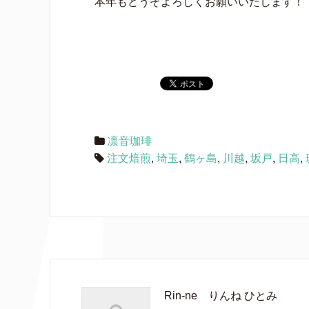
本年もどうぞよろしくお願いいたします！
凛音珈琲
注文焙煎
,
埼玉
,
鶴ヶ島
,
川越
,
坂戸
,
日高
,
Rin-ne りんね ひとみ