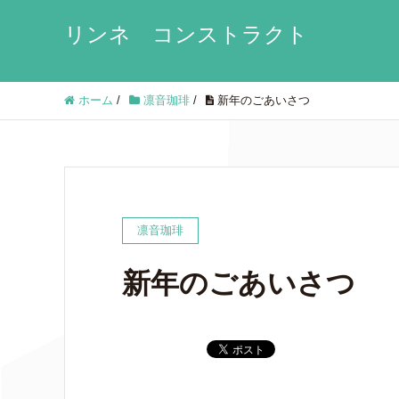
リンネ コンストラクト
ホーム
/
凛音珈琲
/
新年のごあいさつ
凛音珈琲
新年のごあいさつ