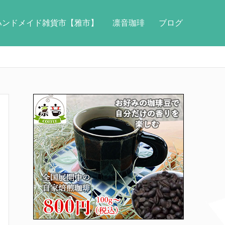
ハンドメイド雑貨市【雅市】
凛音珈琲
ブログ