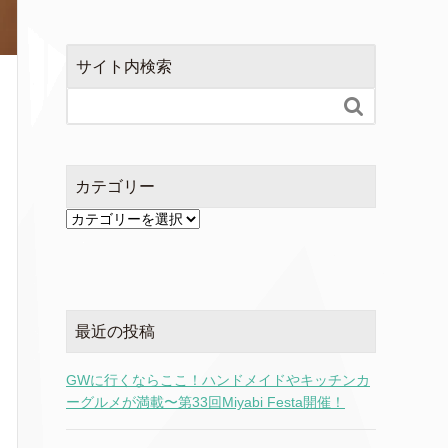
サイト内検索

カテゴリー
カ
テ
ゴ
リ
ー
最近の投稿
GWに行くならここ！ハンドメイドやキッチンカ
ーグルメが満載〜第33回Miyabi Festa開催！