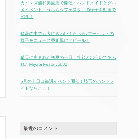
カインズ浦和美園店で開催・ハンドメイドとグル
メイベント「うらら☆フェスタ」の様子を動画で
紹介！
猛暑の中でも大にぎわい！ららら♪マーケットの
様子をニュース番組風にアピール！
晴天に恵まれた初夏の一日、笑顔と出会いであふ
れたMiyabi Festa vol.32
5月の土日は毎週イベント開催！埼玉のハンドメ
イドならここ！
最近のコメント