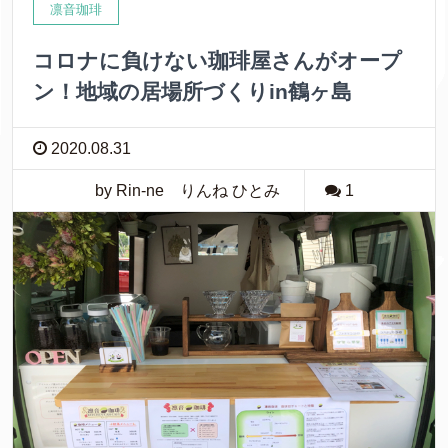
凛音珈琲
コロナに負けない珈琲屋さんがオープ
ン！地域の居場所づくりin鶴ヶ島
2020.08.31
by Rin-ne りんね ひとみ
1