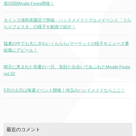
第33回Miyabi Festa開催！
カインズ浦和美園店で開催・ハンドメイドとグルメイベント「うら
ら☆フェスタ」の様子を動画で紹介！
猛暑の中でも大にぎわい！ららら♪マーケットの様子をニュース番
組風にアピール！
晴天に恵まれた初夏の一日、笑顔と出会いであふれたMiyabi Festa
vol.32
5月の土日は毎週イベント開催！埼玉のハンドメイドならここ！
最近のコメント