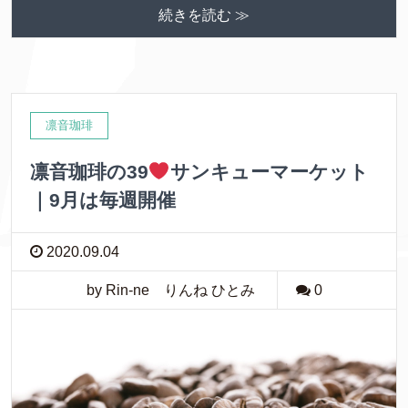
続きを読む ≫
凛音珈琲
凛音珈琲の39
サンキューマーケット
｜9月は毎週開催
2020.09.04
by Rin-ne りんね ひとみ
0