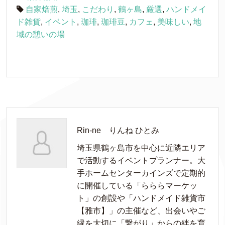
自家焙煎
,
埼玉
,
こだわり
,
鶴ヶ島
,
厳選
,
ハンドメイ
ド雑貨
,
イベント
,
珈琲
,
珈琲豆
,
カフェ
,
美味しい
,
地
域の憩いの場
Rin-ne りんね ひとみ
埼玉県鶴ヶ島市を中心に近隣エリア
で活動するイベントプランナー。大
手ホームセンターカインズで定期的
に開催している「らららマーケッ
ト」の創設や「ハンドメイド雑貨市
【雅市】」の主催など、出会いやご
縁を大切に「繋がり」からの絆を育