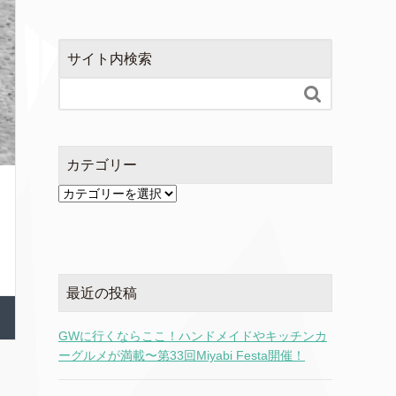
サイト内検索

カテゴリー
カ
テ
ゴ
リ
ー
最近の投稿
GWに行くならここ！ハンドメイドやキッチンカ
ーグルメが満載〜第33回Miyabi Festa開催！