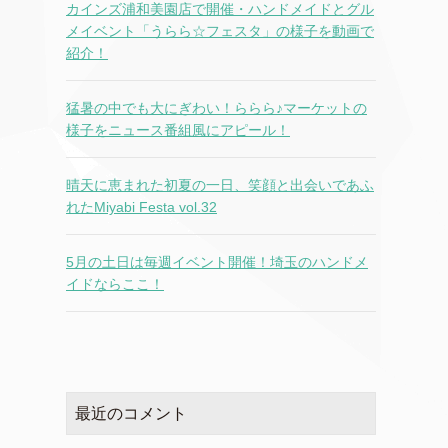
カインズ浦和美園店で開催・ハンドメイドとグル
メイベント「うらら☆フェスタ」の様子を動画で
紹介！
猛暑の中でも大にぎわい！ららら♪マーケットの
様子をニュース番組風にアピール！
晴天に恵まれた初夏の一日、笑顔と出会いであふ
れたMiyabi Festa vol.32
5月の土日は毎週イベント開催！埼玉のハンドメ
イドならここ！
最近のコメント