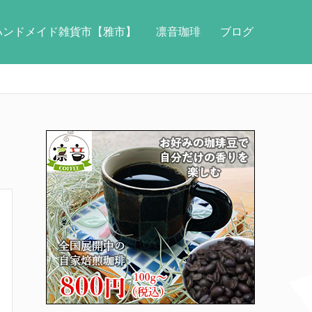
ハンドメイド雑貨市【雅市】
凛音珈琲
ブログ