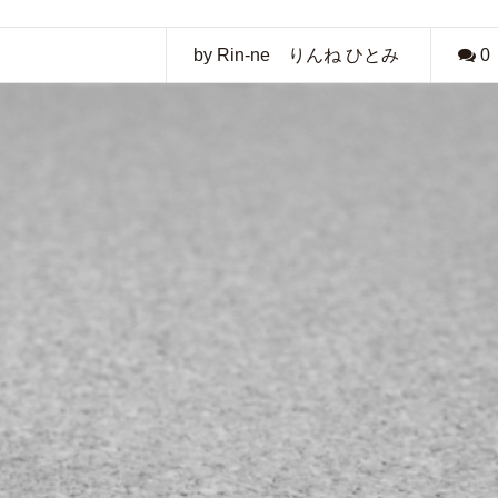
by Rin-ne りんね ひとみ
0